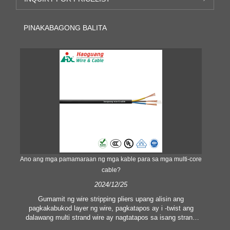
PINAKABAGONG BALITA
Ano ang mga pamamaraan ng mga kable para sa mga multi-core
Ano
cable?
2024/12/25
Nap
Gumamit ng wire stripping pliers upang alisin ang
p
pagkakabukod layer ng wire, pagkatapos ay i -twist ang
t
dalawang multi strand wire ay nagtatapos sa isang strand
mat
g
bawat isa, at pagkatapos ay balutin ang dalawang mga wire