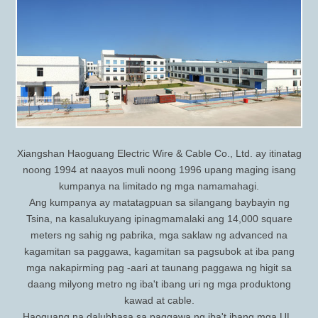
Xiangshan Haoguang Electric Wire & Cable Co., Ltd. ay itinatag
noong 1994 at naayos muli noong 1996 upang maging isang
kumpanya na limitado ng mga namamahagi.
Ang kumpanya ay matatagpuan sa silangang baybayin ng
Tsina, na kasalukuyang ipinagmamalaki ang 14,000 square
meters ng sahig ng pabrika, mga saklaw ng advanced na
kagamitan sa paggawa, kagamitan sa pagsubok at iba pang
mga nakapirming pag -aari at taunang paggawa ng higit sa
daang milyong metro ng iba't ibang uri ng mga produktong
kawad at cable.
Haoguang na dalubhasa sa paggawa ng iba't ibang mga UL,