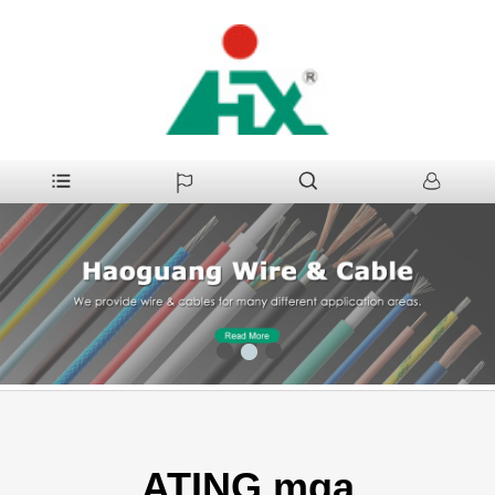
1
3
2
ATING mga