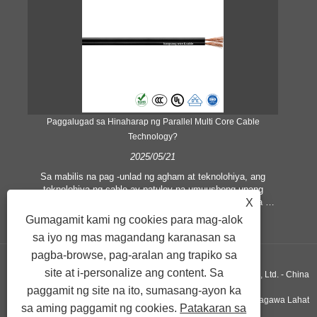
Paggalugad sa Hinaharap ng Parallel Multi Core Cable
Ano
Technology?
2025/05/21
Sa mabilis na pag -unlad ng agham at teknolohiya, ang
ay
teknolohiya ng cable ay patuloy na umuusbong upang
p
X
umangkop sa lumalagong mga pangangailangan ng data at
da
,
kumplikadong mga sistema ng komunikasyon. Sa larangang
baw
Gumagamit kami ng cookies para mag-alok
ito, ang "Parallel Multi Core Cable" ay naging isang keyword
n
sa iyo ng mas magandang karanasan sa
na nakakaakit ng maraming pansin, na kumakatawan sa
isang bagong uri ng disenyo ng cable na idinisenyo upang
pagba-browse, pag-aralan ang trapiko sa
mapabuti ang kahusayan ng paghahatid, bawasan ang
wir
site at i-personalize ang content. Sa
Copyright © 2019 Xiangshan Haoguang Electric Wire & Cable Co, Ltd. - China
latency, at matugunan ang mga kinakailangan ng modernong
paggamit ng site na ito, sumasang-ayon ka
kagamitan sa komunikasyon.
Fire Alarm Cables, Single Core Cables Supplier, PVC Cables Tagagawa Lahat
sa aming paggamit ng cookies.
Patakaran sa