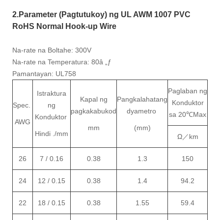
2.Parameter (Pagtutukoy) ng UL AWM 1007 PVC
RoHS Normal Hook-up Wire
Na-rate na Boltahe: 300V
Na-rate na Temperatura: 80â „ƒ
Pamantayan: UL758
Paglaban ng
Istraktura
Kapal ng
Pangkalahatang
Konduktor
Spec.
ng
pagkakabukod
dyametro
sa 20
℃
Max
Konduktor
AWG
mm
(mm)
Hindi ./mm
Ω
／
km
26
7 / 0.16
0.38
1.3
150
24
12 / 0.15
0.38
1.4
94.2
22
18 / 0.15
0.38
1.55
59.4