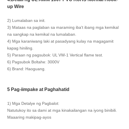
up Wire
2) Lumalaban sa init.
3) Mataas na paglaban sa maraming iba't ibang mga kemikal
na sangkap na kemikal na lumalaban.
4) Mga karaniwang laki at pasadyang kulay na magagamit
kapag hiniling.
5) Paraan ng pagsubok: UL VW-1 Vertical flame test.
6) Pagsubok Boltahe: 3000V
6) Brand: Haoguang.
5 Pag-iimpake at Paghahatid
1) Mga Detalye ng Pagbalot:
Natutukoy ito sa dami at mga kinakailangan na iyong binibili.
Maaaring makipag-ayos