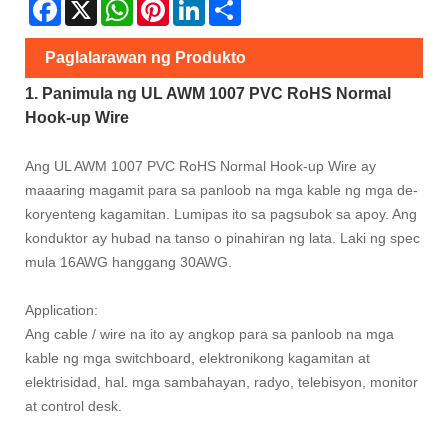
Facebook
X
WhatsApp
Pinterest
LinkedIn
Share
Paglalarawan ng Produkto
1. Panimula ng UL AWM 1007 PVC RoHS Normal
Hook-up Wire
Ang UL AWM 1007 PVC RoHS Normal Hook-up Wire ay
maaaring magamit para sa panloob na mga kable ng mga de-
koryenteng kagamitan. Lumipas ito sa pagsubok sa apoy. Ang
konduktor ay hubad na tanso o pinahiran ng lata. Laki ng spec
mula 16AWG hanggang 30AWG.
Application:
Ang cable / wire na ito ay angkop para sa panloob na mga
kable ng mga switchboard, elektronikong kagamitan at
elektrisidad, hal. mga sambahayan, radyo, telebisyon, monitor
at control desk.