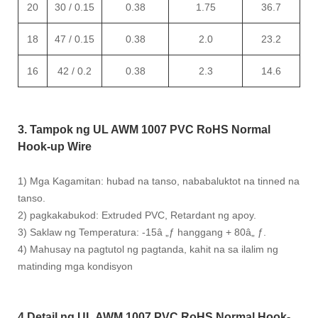
20
30 / 0.15
0.38
1.75
36.7
18
47 / 0.15
0.38
2
.0
23.2
16
42 / 0.2
0.38
2.3
14.6
3. Tampok ng UL AWM 1007 PVC RoHS Normal
Hook-up Wire
1) Mga Kagamitan: hubad na tanso, nababaluktot na tinned na
tanso.
2) pagkakabukod: Extruded PVC, Retardant ng apoy.
3) Saklaw ng Temperatura: -15â „ƒ hanggang + 80â„ ƒ.
4) Mahusay na pagtutol ng pagtanda, kahit na sa ilalim ng
matinding mga kondisyon
4.Detail ng UL AWM 1007 PVC RoHS Normal Hook-