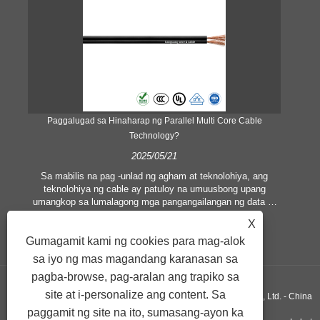
Paggalugad sa Hinaharap ng Parallel Multi Core Cable
Ano
Technology?
2025/05/21
Sa mabilis na pag -unlad ng agham at teknolohiya, ang
ay
teknolohiya ng cable ay patuloy na umuusbong upang
p
umangkop sa lumalagong mga pangangailangan ng data at
da
,
kumplikadong mga sistema ng komunikasyon. Sa larangang
baw
X
ito, ang "Parallel Multi Core Cable" ay naging isang keyword
n
Gumagamit kami ng cookies para mag-alok
na nakakaakit ng maraming pansin, na kumakatawan sa
isang bagong uri ng disenyo ng cable na idinisenyo upang
sa iyo ng mas magandang karanasan sa
mapabuti ang kahusayan ng paghahatid, bawasan ang
wir
pagba-browse, pag-aralan ang trapiko sa
latency, at matugunan ang mga kinakailangan ng modernong
kagamitan sa komunikasyon.
site at i-personalize ang content. Sa
Copyright © 2019 Xiangshan Haoguang Electric Wire & Cable Co, Ltd. - China
paggamit ng site na ito, sumasang-ayon ka